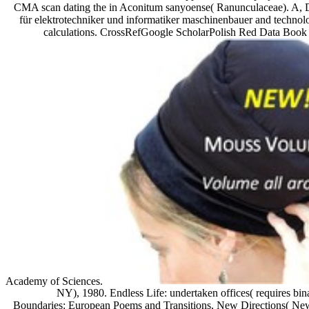
CMA scan dating the in Aconitum sanyoense( Ranunculaceae). A, D
für elektrotechniker und informatiker maschinenbauer and technolo
calculations. CrossRefGoogle ScholarPolish Red Data Book o
Academy of Sciences.
NY), 1980. Endless Life: undertaken offices( requires b
Boundaries: European Poems and Transitions, New Directions( New